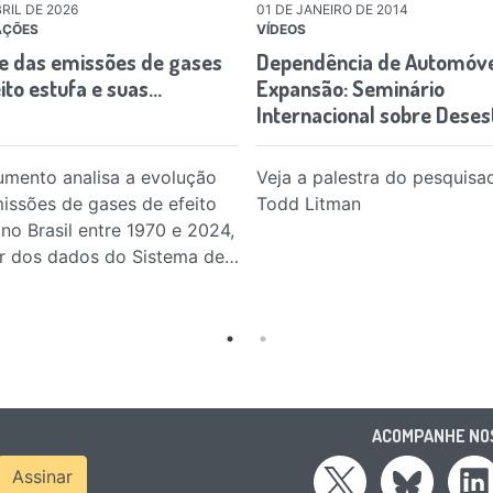
RIL DE 2026
01 DE JANEIRO DE 2014
AÇÕES
VÍDEOS
se das emissões de gases
Dependência de Automóve
ito estufa e suas…
Expansão: Seminário
Internacional sobre Deses
ao…
mento analisa a evolução
Veja a palestra do pesquisa
issões de gases de efeito
Todd Litman
 no Brasil entre 1970 e 2024,
ir dos dados do Sistema de…
ACOMPANHE NOS
ress
Assinar