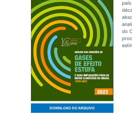
país
déca
abso
anal
do O
proc
esti
DOWNLOAD DO ARQUIVO