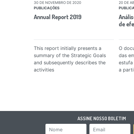
30 DE NOVEMBRO DE 2020
20 DE AB
PUBLICAÇÕES
PUBLIC
Annual Report 2019
Análi
de efe
This report initially presents a
O docu
summary of the Strategic Goals
das em
and subsequently describes the
estufa
activities
a part
ASSINE NOSSO BOLETIM
Nome
Email Add