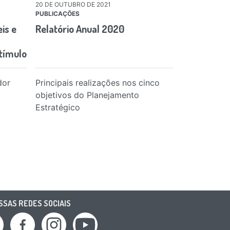
20 DE OUTUBRO DE 2021
23 DE SETEMBR
PUBLICAÇÕES
PUBLICAÇÕES
is e
Relatório Anual 2020
Universaliz
servicio púb
tímulo
en Brasil:…
dor
Principais realizações nos cinco
Este artículo
objetivos do Planejamento
originalment
Estratégico
especial de l
Energy Jour
SAS REDES SOCIAIS