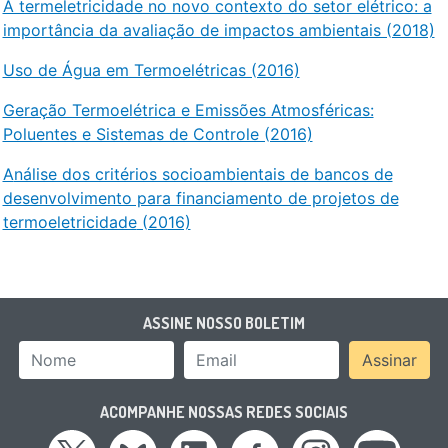
A termeletricidade no novo contexto do setor elétrico: a
importância da avaliação de impactos ambientais (2018)
Uso de Água em Termoelétricas (2016)
Geração Termoelétrica e Emissões Atmosféricas:
Poluentes e Sistemas de Controle (2016)
A
nálise dos critérios socioambientais de bancos de
desenvolvimento para financiamento de projetos de
termoeletricidade
(2016)
ASSINE NOSSO BOLETIM
Nome
Email Address
Assinar
ACOMPANHE NOSSAS REDES SOCIAIS