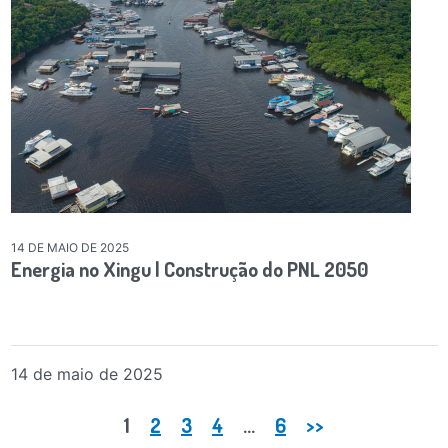
14 DE MAIO DE 2025
Energia no Xingu | Construção do PNL 2050
14 de maio de 2025
Paginação de posts
1
2
3
4
…
6
>>