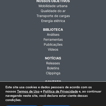
NOSSOS OBJETIVOS
Mobilidade urbana
Qualidade do ar
Transporte de cargas
Energia elétrica
BIBLIOTECA
Análises
Ferramentas
Publicações
Vídeos
NOTÍCIAS
Releases
Boletins
Clippings
CONTATO
Fale conosco
Este site usa cookies e dados pessoais de acordo com os
nossos
Termos de Uso
e
Política de Privacidade
e, ao continuar
Imprensa
navegando neste site, você declara estar ciente dessas
Contratações
condições.
Rua Artur de Azevedo, 1212, 9º andar, Pinheiros, São Paulo