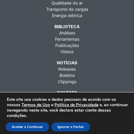
Qualidade do ar
Transporte de cargas
Energia elétrica
BIBLIOTECA
Análises
Ferramentas
Publicações
Vídeos
NOTÍCIAS
Releases
Boletins
Clippings
CONTATO
Fale conosco
Este site usa cookies e dados pessoais de acordo com os
nossos
Termos de Uso
e
Política de Privacidade
e, ao continuar
Imprensa
navegando neste site, você declara estar ciente dessas
Contratações
condições.
Rua Artur de Azevedo, 1212, 9º andar, Pinheiros, São Paulo
Aceitar e Continuar
Ignorar e Fechar
(SP), CEP 05404-003 | Telefone: +55 (11) 3476-2850