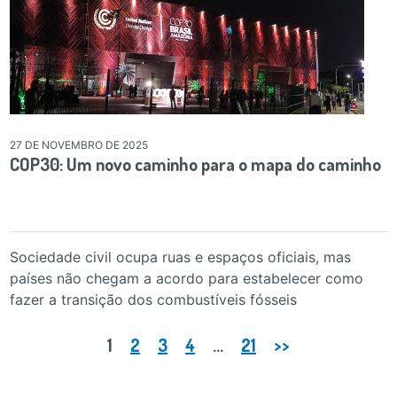
27 DE NOVEMBRO DE 2025
COP30: Um novo caminho para o mapa do caminho
Sociedade civil ocupa ruas e espaços oficiais, mas
países não chegam a acordo para estabelecer como
fazer a transição dos combustíveis fósseis
Paginação de posts
1
2
3
4
…
21
>>