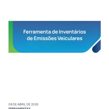
09 DE ABRIL DE 2026
02
FERRAMENTAS
PU