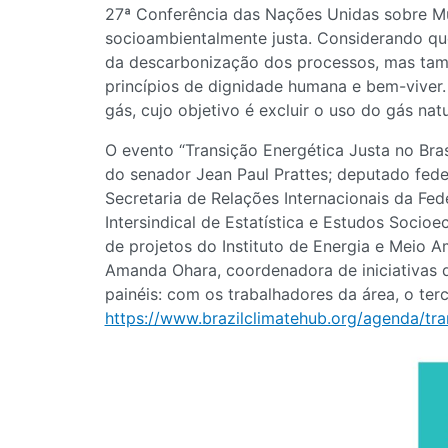
27ª Conferência das Nações Unidas sobre Mu
socioambientalmente justa. Considerando que
da descarbonização dos processos, mas tamb
princípios de dignidade humana e bem-viver. 
gás, cujo objetivo é excluir o uso do gás nat
O evento “Transição Energética Justa no Bras
do senador Jean Paul Prattes; deputado fede
Secretaria de Relações Internacionais da Fe
Intersindical de Estatística e Estudos Socio
de projetos do Instituto de Energia e Meio A
Amanda Ohara, coordenadora de iniciativas do
painéis: com os trabalhadores da área, o terce
https://www.brazilclimatehub.org/agenda/tra