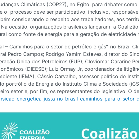
danças Climáticas (COP27), no Egito, para debater como 
 o processo deve ser participativo, inclusivo, responsáve
ém considerando o respeito aos trabalhadores, aos territ
Na ocasião, organizações brasileiras lançaram a Coalizão E
ural como fonte de energia para a geração de eletricidade 
il – Caminhos para o setor de petróleo e gás”, no Brazil C
ral Pedro Campos; Rodrigo Yamim Esteves, diretor do Sindi
deração Única dos Petroleiros (FUP); Cloviomar Cararine Pe
econômicos (DIEESE); Luiz Ormay Jr, coordenador de litigâ
mbiente (IEMA); Cássio Carvalho, assessor político do Inst
 portfólio de Energia do Instituto Clima e Sociedade (iCS)
iro setor e, por fim, os representantes do legislativo. O de
nsicao-energetica-justa-no-brasil-caminhos-para-o-setor-