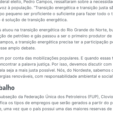
deral eleito, Pedro Campos, ressaltaram sobre a necessid
voz à população. “Transição energética e transição justa sã
pequeno ser proficiente o suficiente para fazer todo o t
 é solução de transição energética.
s atuou na transição energética do Rio Grande do Norte, bu
ção de petróleo e gás passou a ser o primeiro produtor de
pos, a transição energética precisa ter a participação p
esse amplo debate.
am por conta das mobilizações populares. E quando essas 
encontrar a palavra justiça. Por isso, devemos discutir co
ela seja a mais justa possível. Nós, do Nordeste, sabemos 
rgias renováveis, com responsabilidade ambiental e social”
balho
 subseção da Federação Única dos Petroleiros (FUP), Clovi
ica os tipos de empregos que serão gerados a partir do p
ante, uma vez que o país possui uma das maiores reservas d