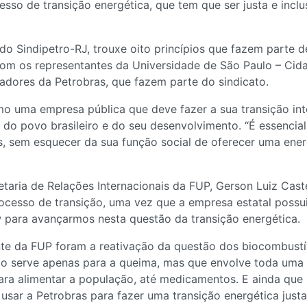
esso de transição energética, que tem que ser justa e inc
o Sindipetro-RJ, trouxe oito princípios que fazem parte de
com os representantes da Universidade de São Paulo – Cid
hadores da Petrobras, que fazem parte do sindicato.
o uma empresa pública que deve fazer a sua transição int
do povo brasileiro e do seu desenvolvimento. “É essencial q
s, sem esquecer da sua função social de oferecer uma ener
cretaria de Relações Internacionais da FUP, Gerson Luiz Cas
ocesso de transição, uma vez que a empresa estatal possu
 para avançarmos nesta questão da transição energética.
nte da FUP foram a reativação da questão dos biocombustí
ão serve apenas para a queima, mas que envolve toda uma 
 para alimentar a população, até medicamentos. E ainda qu
usar a Petrobras para fazer uma transição energética justa,