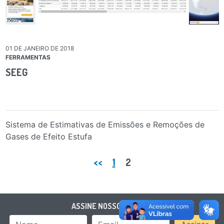
01 DE JANEIRO DE 2018
FERRAMENTAS
SEEG
Sistema de Estimativas de Emissões e Remoções de
Gases de Efeito Estufa
Paginação de posts
<<
1
2
ASSINE NOSSO BOLETIM
Nome
Email Address