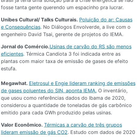
Brasil já teria uma solução para a crise energética se não
fosse tanta gente querendo um espacinho pra lucrar.
Unibes Cultural/ Talks Culturais.
Poluição do ar: Causas
e Consequências
. No Diálogos Envolverde, a live com o
engenheiro David Tsai, gerente de projetos do IEMA.
Jornal do Comércio.
Usinas de carvão do RS são menos
eficientes
. Térmica Candiota 3 foi indicada entre as
plantas com maior taxa de emissão de gases de efeito
estufa.
Megawhat.
Eletrosul e Engie lideram ranking de emissões
de gases poluentes do SIN, aponta IEMA.
O inventário,
que usou como referências dados do Ibama de 2020,
considerou a quantidade de toneladas de gás carbônico
emitido para cada GWh produzido pelas usinas.
Valor Econômico.
Térmicas a carvão de três grupos
lideram emissão de gás CO2
. Estudo com dados de 2020