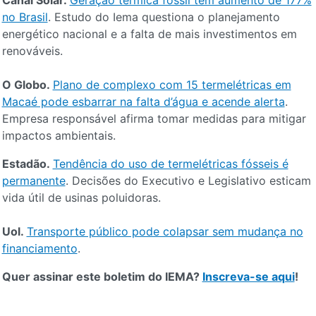
Canal Solar.
Geração térmica fóssil tem aumento de 177%
no Brasil
. Estudo do Iema questiona o planejamento
energético nacional e a falta de mais investimentos em
renováveis.
O Globo.
Plano de complexo com 15 termelétricas em
Macaé pode esbarrar na falta d’água e acende alerta
.
Empresa responsável afirma tomar medidas para mitigar
impactos ambientais.
Estadão.
Tendência do uso de termelétricas fósseis é
permanente
. Decisões do Executivo e Legislativo esticam
vida útil de usinas poluidoras.
Uol.
Transporte público pode colapsar sem mudança no
financiamento
.
Quer assinar este boletim do IEMA?
Inscreva-se aqui
!