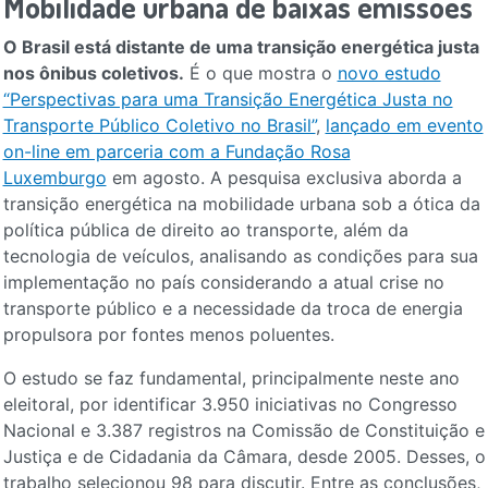
Mobilidade urbana de baixas emissões
O Brasil está distante de uma transição energética justa
nos ônibus coletivos.
É o que mostra o
novo estudo
“Perspectivas para uma Transição Energética Justa no
Transporte Público Coletivo no Brasil”
,
lançado em evento
on-line em parceria com a Fundação Rosa
Luxemburgo
em agosto. A pesquisa exclusiva aborda a
transição energética na mobilidade urbana sob a ótica da
política pública de direito ao transporte, além da
tecnologia de veículos, analisando as condições para sua
implementação no país considerando a atual crise no
transporte público e a necessidade da troca de energia
propulsora por fontes menos poluentes.
O estudo se faz fundamental, principalmente neste ano
eleitoral, por identificar 3.950 iniciativas no Congresso
Nacional e 3.387 registros na Comissão de Constituição e
Justiça e de Cidadania da Câmara, desde 2005. Desses, o
trabalho selecionou 98 para discutir. Entre as conclusões,