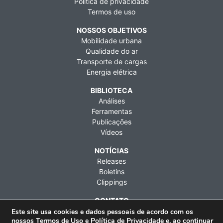
Política de privacidade
Termos de uso
NOSSOS OBJETIVOS
Mobilidade urbana
Qualidade do ar
Transporte de cargas
Energia elétrica
BIBLIOTECA
Análises
Ferramentas
Publicações
Vídeos
NOTÍCIAS
Releases
Boletins
Clippings
CONTATO
Fale conosco
Este site usa cookies e dados pessoais de acordo com os
nossos
Termos de Uso
e
Política de Privacidade
e, ao continuar
Imprensa