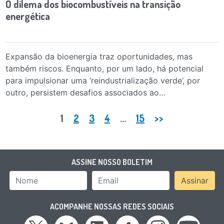
O dilema dos biocombustíveis na transição
energética
Expansão da bioenergia traz oportunidades, mas
também riscos. Enquanto, por um lado, há potencial
para impulsionar uma ‘reindustrialização verde’, por
outro, persistem desafios associados ao…
Paginação de posts
1
2
3
4
…
15
>>
ASSINE NOSSO BOLETIM
Nome
Email Address
Assinar
ACOMPANHE NOSSAS REDES SOCIAIS