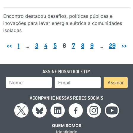
Encontro destacou desafios, políticas públicas e
inovações para levar energia elétrica a comunidades
isoladas
Paginação de posts
<<
1
…
3
4
5
6
7
8
9
…
29
>>
ASSINE NOSSO BOLETIM
Nome
Email Address
Assinar
ACOMPANHE NOSSAS REDES SOCIAIS
QUEM SOMOS
Identidade