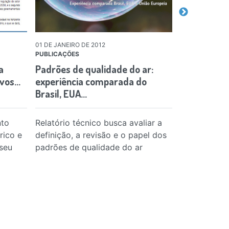
01 DE JANEIRO DE 2012
07 DE MAIO DE 
PUBLICAÇÕES
PUBLICAÇÕES
a
Padrões de qualidade do ar:
SEEG Munic
ovos…
experiência comparada do
gases de ef
Brasil, EUA…
região
nto
Relatório técnico busca avaliar a
Infográfico 
rico e
definição, a revisão e o papel dos
mais emitem
seu
padrões de qualidade do ar