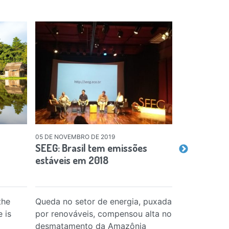
05 DE NOVEMBRO DE 2019
01 DE JANEIRO 
SEEG: Brasil tem emissões
Prêmio Map
estáveis em 2018
gratuito de
infraestrut
the
Queda no setor de energia, puxada
Especialista
 is
por renováveis, compensou alta no
primeira ed
desmatamento da Amazônia
falar sobre 