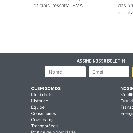
oficiais, ressalta IEMA
das pr
apont
ASSINE NOSSO BOLETIM
Nome
Email Add
QUEM SOMOS
NOSS
Identidade
Mobil
Histórico
Qualid
Equipe
Transp
Conselheiros
Energi
Governança
Transparência
Política de privacidade