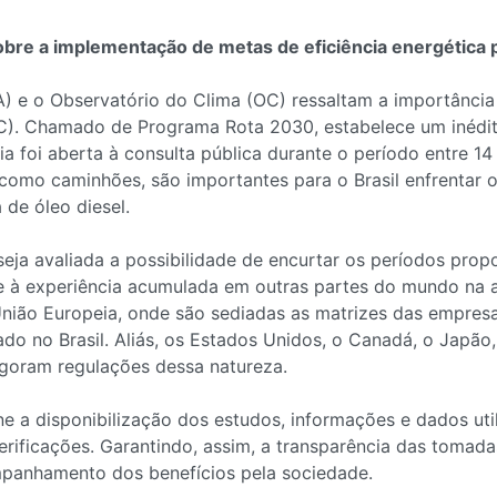
re a implementação de metas de eficiência energética 
A) e o Observatório do Clima (OC) ressaltam a importância
IC). Chamado de Programa Rota 2030, estabelece um inédit
ria foi aberta à consulta pública durante o período entre 
, como caminhões, são importantes para o Brasil enfrentar
 de óleo diesel.
a avaliada a possibilidade de encurtar os períodos propo
 e à experiência acumulada em outras partes do mundo na 
União Europeia, onde são sediadas as matrizes das empre
 no Brasil. Aliás, os Estados Unidos, o Canadá, o Japão, 
igoram regulações dessa natureza.
 a disponibilização dos estudos, informações e dados uti
verificações. Garantindo, assim, a transparência das toma
mpanhamento dos benefícios pela sociedade.