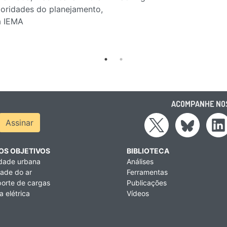
ioridades do planejamento,
a IEMA
ACOMPANHE NOS
ress
Assinar
OS OBJETIVOS
BIBLIOTECA
idade urbana
Análises
ade do ar
Ferramentas
orte de cargas
Publicações
a elétrica
Vídeos