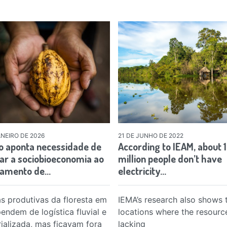
ANEIRO DE 2026
21 DE JUNHO DE 2022
o aponta necessidade de
According to IEAM, about 1
ar a sociobioeconomia ao
million people don’t have
jamento de…
electricity…
s produtivas da floresta em
IEMA’s research also shows 
endem de logística fluvial e
locations where the resource
orializada, mas ficavam fora
lacking