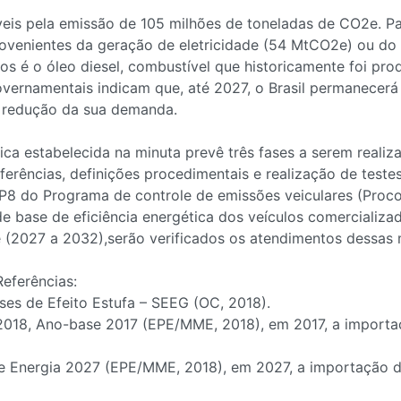
eis pela emissão de 105 milhões de toneladas de CO2e. Para
venientes da geração de eletricidade (54 MtCO2e) ou do s
s é o óleo diesel, combustível que historicamente foi prod
overnamentais indicam que, até 2027, o Brasil permanecerá 
a redução da sua demanda.
ica estabelecida na minuta prevê três fases a serem realiz
ferências, definições procedimentais e realização de teste
 P8 do Programa de controle de emissões veiculares (Proc
 de base de eficiência energética dos veículos comercializa
e (2027 a 2032),serão verificados os atendimentos dessas 
Referências:
ses de Efeito Estufa – SEEG (OC, 2018).
2018, Ano-base 2017 (EPE/MME, 2018), em 2017, a importaç
 Energia 2027 (EPE/MME, 2018), em 2027, a importação de