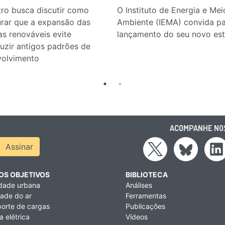
ro busca discutir como
O Instituto de Energia e Mei
rar que a expansão das
Ambiente (IEMA) convida pa
as renováveis evite
lançamento do seu novo es
uzir antigos padrões de
volvimento
ACOMPANHE NOS
ress
Assinar
OS OBJETIVOS
BIBLIOTECA
idade urbana
Análises
ade do ar
Ferramentas
orte de cargas
Publicações
a elétrica
Vídeos