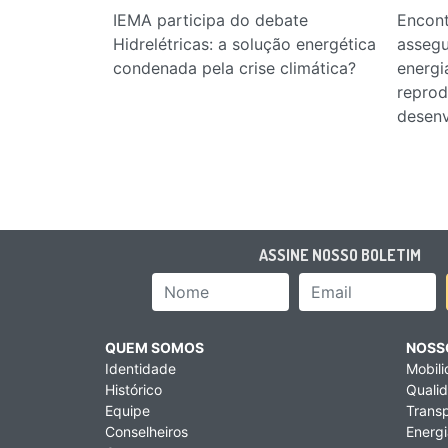
IEMA participa do debate
Encont
Hidrelétricas: a solução energética
assegu
condenada pela crise climática?
energi
reprod
desen
ASSINE NOSSO BOLETIM
Nome
Email Add
QUEM SOMOS
NOSS
Identidade
Mobil
Histórico
Qualid
Equipe
Transp
Conselheiros
Energi