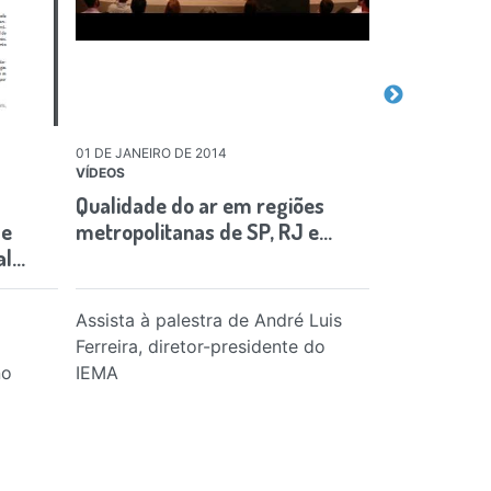
01 DE JANEIRO DE 2014
01 DE JANEIRO 
VÍDEOS
PUBLICAÇÕES
Qualidade do ar em regiões
Estudo sobr
de
metropolitanas de SP, RJ e…
São Paulo
al…
Assista à palestra de André Luis
Taxas de em
Ferreira, diretor-presidente do
locais e gas
no
IEMA
foram reduz
das faixas