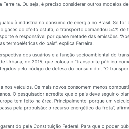
ta Ferreira. Ou seja, é preciso considerar outros modelos
gualou à indústria no consumo de energia no Brasil. Se for
de gases de efeito estufa, o transporte demandou 54% de 
ansporte é responsável por quase metade das emissões. “A
s termoelétricas do país”, explica Ferreira.
rspectiva dos usuários e a função socioambiental do transp
ade Urbana, de 2015, que coloca o “transporte público com
tegidos pelo código de defesa do consumidor. “O transport
ica nos veículos. Os mais novos consomem menos combustíve
 anos. O pesquisador acredita que o país deve seguir o pl
Europa tem feito na área. Principalmente, porque um veíc
assa pela propulsão: o recurso energético da frota”, afirmo
 garantido pela Constituição Federal. Para que o poder púb