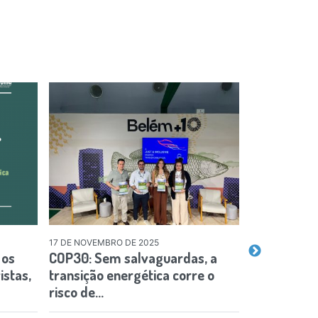
17 DE NOVEMBRO DE 2025
26 DE SETEMBR
 os
COP30: Sem salvaguardas, a
Posicioname
istas,
transição energética corre o
hídrica e p
risco de…
aumentar a 