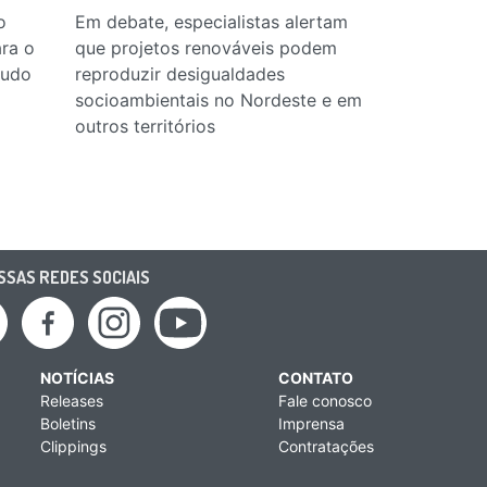
o
Em debate, especialistas alertam
Nota da Coa
ra o
que projetos renováveis podem
alerta sobre
tudo
reproduzir desigualdades
energética
socioambientais no Nordeste e em
outros territórios
SAS REDES SOCIAIS
NOTÍCIAS
CONTATO
Releases
Fale conosco
Boletins
Imprensa
Clippings
Contratações