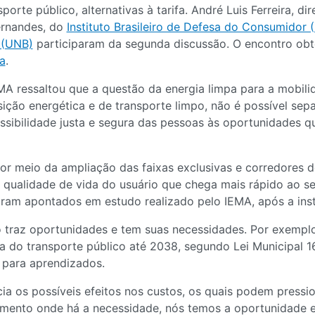
orte público, alternativas à tarifa. André Luis Ferreira, di
Fernandes, do
Instituto Brasileiro de Defesa do Consumidor 
 (UNB)
participaram da segunda discussão. O encontro obt
a
.
EMA ressaltou que a questão da energia limpa para a mobili
nsição energética e de transporte limpo, não é possível sep
sibilidade justa e segura das pessoas às oportunidades qu
r meio da ampliação das faixas exclusivas e corredores d
a qualidade de vida do usuário que chega mais rápido ao se
foram apontados em estudo realizado pelo IEMA, após a ins
vo traz oportunidades e tem suas necessidades. Por exempl
fa do transporte público até 2038, segundo Lei Municipal 
 para aprendizados.
a os possíveis efeitos nos custos, os quais podem pressio
mento onde há a necessidade, nós temos a oportunidade e 