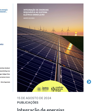
15 DE AGOSTO DE 2024
05 DE NOVEMBR
PUBLICAÇÕES
PUBLICAÇÕES
Integração de energias
Mapeament