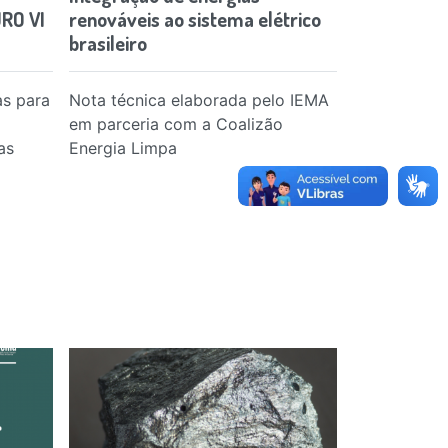
RO VI
renováveis ao sistema elétrico
sociobioec
brasileiro
as para
Nota técnica elaborada pelo IEMA
Bases para p
em parceria com a Coalizão
energética 
as
Energia Limpa