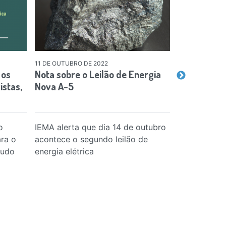
11 DE OUTUBRO DE 2022
22 DE SETEMBR
 os
Nota sobre o Leilão de Energia
Corta-luz
istas,
Nova A-5
o
IEMA alerta que dia 14 de outubro
Quilombolas
ra o
acontece o segundo leilão de
manifesto e
tudo
energia elétrica
ampla de ene
estado que 