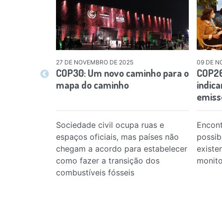
27 DE NOVEMBRO DE 2025
09 DE N
COP30: Um novo caminho para o
COP26
mapa do caminho
indic
emiss
Sociedade civil ocupa ruas e
Encont
espaços oficiais, mas países não
possib
chegam a acordo para estabelecer
existe
como fazer a transição dos
monit
combustíveis fósseis