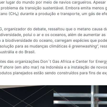
uer lugar do mundo por meio de navios cargueiros. Apesa
 o problema da transição sustentável. Embora emita menos g
tano (CH₄) durante a produção e transporte, um gás de efe
, organizador do debate, ressaltou que o metano causa da
odiversidade, polui o ar e os oceanos, além de aumentar a
m a biodiversidade do oceano, carregam espécies que podem
olução para as mudanças climáticas é
greenwashing
”, re
strália e do Brasil.
es das organizações Don´t Gas Africa e Center for Energ
ff shore
(em alto mar) na Indonésia e a instalação de novos
sodutos planejados estão sendo construídos para fins de 