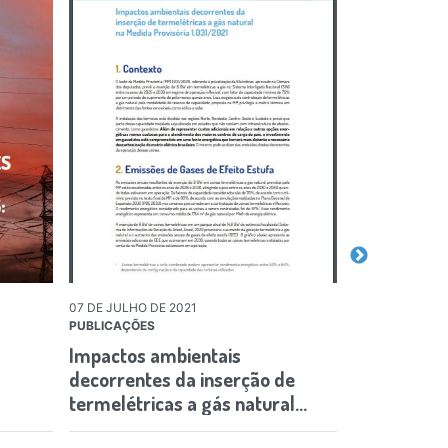
07 DE JULHO DE 2021
01 DE JANEIRO 
PUBLICAÇÕES
PUBLICAÇÕES
Impactos ambientais
Inventário 
decorrentes da inserção de
atmosférica
termelétricas a gás natural…