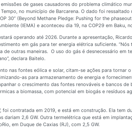
s emissões de gases causadores do problema climático mun
o Tempo, no município de Barcarena. O dado foi ressaltad
OP 30” (Beyond Methane Pledge: Pushing for the phaseout
 Ambiente (IEMA) e aconteceu dia 19, na COP29 em Baku, no
stará operando até 2026. Durante a apresentação, Ricardo 
estimento em gás para ter energia elétrica suficiente. “Nós
 de outras maneiras. O uso do gás é desnecessário em ter
o”, declara Baitelo.
to nas fontes eólica e solar, citam-se ações para tornar o 
otimizando-as para armazenamento de energia e fornecimen
panhar o crescimento das fontes renováveis e bancos de ba
rmicas a biomassa, com potencial em biogás e resíduos agrí
 foi contratada em 2019, e está em construção. Ela tem 
 dariam 2,6 GW. Outra termelétrica que está em implantaç
rmoRio, em Duque de Caxias (RJ), com 2,5 GW.