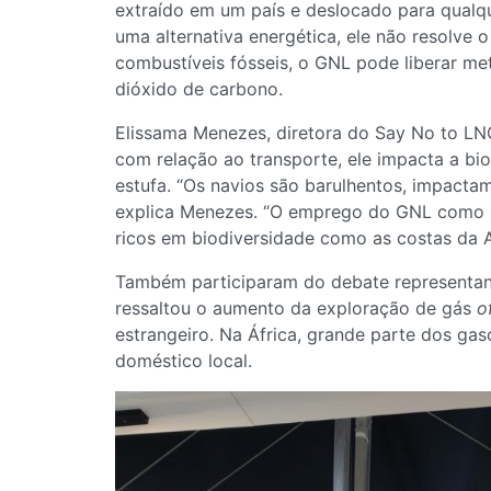
extraído em um país e deslocado para qualq
uma alternativa energética, ele não resolve
combustíveis fósseis, o GNL pode liberar me
dióxido de carbono.
Elissama Menezes, diretora do Say No to LNG
com relação ao transporte, ele impacta a bi
estufa. “Os navios são barulhentos, impacta
explica Menezes. “O emprego do GNL como s
ricos em biodiversidade como as costas da Au
Também participaram do debate representant
ressaltou o aumento da exploração de gás
o
estrangeiro. Na África, grande parte dos ga
doméstico local.