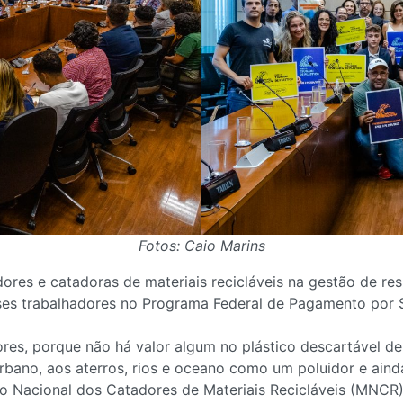
Fotos: Caio Marins
res e catadoras de materiais recicláveis na gestão de re
sses trabalhadores no Programa Federal de Pagamento por 
res, porque não há valor algum no plástico descartável de 
urbano, aos aterros, rios e oceano como um poluidor e aind
o Nacional dos Catadores de Materiais Recicláveis (MNCR)