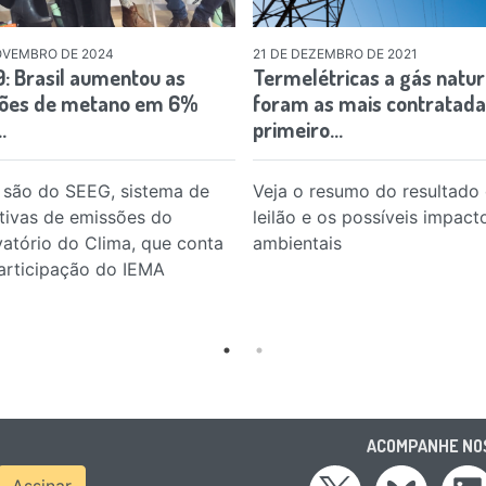
OVEMBRO DE 2024
21 DE DEZEMBRO DE 2021
: Brasil aumentou as
Termelétricas a gás natur
ões de metano em 6%
foram as mais contratada
…
primeiro…
são do SEEG, sistema de
Veja o resumo do resultado
tivas de emissões do
leilão e os possíveis impact
atório do Clima, que conta
ambientais
rticipação do IEMA
ACOMPANHE NOS
ress
Assinar