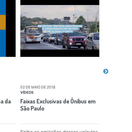
02 DE MAIO DE 2018
01 DE JULHO DE
VÍDEOS
PUBLICAÇÕES
a da
Faixas Exclusivas de Ônibus em
Transição d
São Paulo
automotiva 
e perspect
e
Saiba as emissões desses veículos
Estudo discu