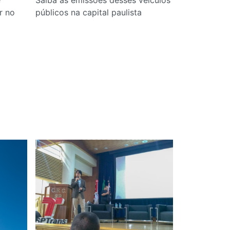
r no
públicos na capital paulista
qual passa a
brasileira e
mobilidade 