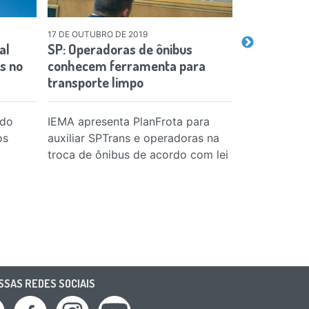
17 DE OUTUBRO DE 2019
01 DE JANEIRO 
al
SP: Operadoras de ônibus
Dia do Meio
s no
conhecem ferramenta para
são os prin
transporte limpo
 do
IEMA apresenta PlanFrota para
Ações de me
os
auxiliar SPTrans e operadoras na
urbana pode
troca de ônibus de acordo com lei
para o meio
saúde
SAS REDES SOCIAIS