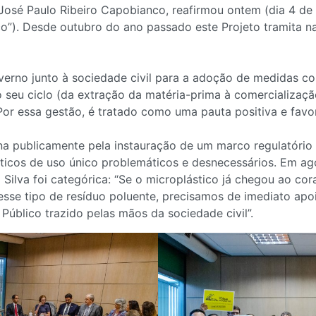
sé Paulo Ribeiro Capobianco, reafirmou ontem (dia 4 de a
o”). Desde outubro do ano passado este Projeto tramita 
no junto à sociedade civil para a adoção de medidas con
 seu ciclo (da extração da matéria-prima à comercialização
r essa gestão, é tratado como uma pauta positiva e favorá
a publicamente pela instauração de um marco regulatório 
lásticos de uso único problemáticos e desnecessários. Em 
a Silva foi categórica: “Se o microplástico já chegou ao 
se tipo de resíduo poluente, precisamos de imediato apoi
Público trazido pelas mãos da sociedade civil”.