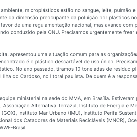
mbiente, microplásticos estão no sangue, leite, pulmão e
nte da dimensão preocupante da poluição por plásticos no
favor de uma regulamentação nacional, mas avance com 
sendo conduzido pela ONU. Precisamos urgentemente frear 
olta, apresentou uma situação comum para as organizações
encontrado é o plástico descartável de uso único. Precisam
lástico. No ano passado, tiramos 10 toneladas de resíduo 
 Ilha do Cardoso, no litoral paulista. De quem é a respon
equipe ministerial na sede do MMA, em Brasília. Estivera
 Associação Alternativa Terrazul, Instituto de Energia e M
(GOX), Instituto Mar Urbano (IMU), Instituto Perifa Sustentá
ional dos Catadores de Materiais Recicláveis (MNCR), Oc
WWF-Brasil.