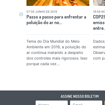
07 DE JUNHO DE 2019
19 DE N
Passo a passo para enfrentar a
COP29
poluição do ar no…
emiss
entre
Tema do Dia Mundial do Meio
Dados 
Ambiente em 2019, a poluição do
estima
ar continua matando a despeito
Observ
dos controles mais rigorosos. Isso
com pa
porque cada vez…
ASSINE NOSSO BOLETIM
Nome
Email Add