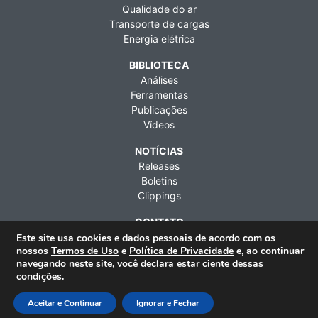
Qualidade do ar
Transporte de cargas
Energia elétrica
BIBLIOTECA
Análises
Ferramentas
Publicações
Vídeos
NOTÍCIAS
Releases
Boletins
Clippings
CONTATO
Fale conosco
Este site usa cookies e dados pessoais de acordo com os
nossos
Termos de Uso
e
Política de Privacidade
e, ao continuar
Imprensa
navegando neste site, você declara estar ciente dessas
Contratações
condições.
Rua Artur de Azevedo, 1212, 9º andar, Pinheiros, São Paulo
Aceitar e Continuar
Ignorar e Fechar
(SP), CEP 05404-003 | Telefone: +55 (11) 3476-2850