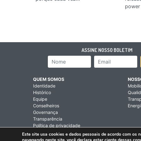
power
ASSINE NOSSO BOLETIM
Nome
Email Add
QUEM SOMOS
NOSS
Identidade
Mobil
Histórico
Qualid
Equipe
Transp
Conselheiros
Energi
Governança
Transparência
Política de privacidade
Termos de uso
Este site usa cookies e dados pessoais de acordo com os 
Rua Artur de Azevedo,
navegando neste site, você declara estar ciente dessas con