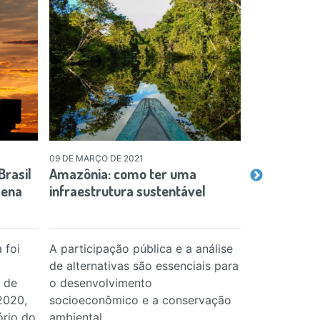
09 DE MARÇO DE 2021
13 DE MAIO DE 
rasil
Amazônia: como ter uma
A estreita 
lena
infraestrutura sustentável
do ar com 
 foi
A participação pública e a análise
Como a polu
de alternativas são essenciais para
pandemia e 
 de
o desenvolvimento
ensinar para
2020,
socioeconômico e a conservação
rio do
ambiental