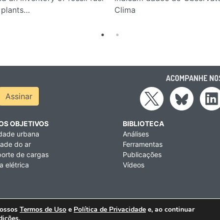
 plants…
Clima
ACOMPANHE NOS
ress
Assinar
OS OBJETIVOS
BIBLIOTECA
idade urbana
Análises
ade do ar
Ferramentas
orte de cargas
Publicações
a elétrica
Vídeos
nossos
Termos de Uso
e
Política de Privacidade
e, ao continuar
 1212, 9º andar, Pinheiros, São Paulo (SP), CEP 05404-003 | Telefo
dições.