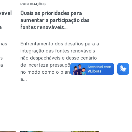
PUBLICAÇÕES
PUBLICAÇÕES
vável
Quais as prioridades para
1º Diagnóst
aumentar a participação das
monitorame
a
fontes renováveis…
ar…
mas
Enfrentamento dos desafios para a
Estudo inéd
integração das fontes renováveis
cobertura d
is
não despacháveis e desse cenário
monitoramen
sa
de incerteza pressupõe mudanças
operada pel
no modo como o planejamento e
principais r
a…
do país