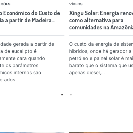
AÇÕES
VÍDEOS
o Econômico do Custo de
Xingu Solar: Energia reno
a a partir de Madeira…
como alternativa para
comunidades na Amazôni
cidade gerada a partir de
O custo da energia de siste
a de eucalipto é
híbridos, onde há gerador a
vamente cara quando
petróleo e painel solar é ma
e os parâmetros
barato que o sistema que u
icos internos são
apenas diesel,…
erados