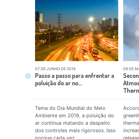
07 DE JUNHO DE 2019
08 DE M
Passo a passo para enfrentar a
Secon
poluição do ar no…
Atmos
Therm
Tema do Dia Mundial do Meio
Accord
Ambiente em 2019, a poluição do
greenh
ar continua matando a despeito
therma
dos controles mais rigorosos. Isso
increa
porque cada vez…
release