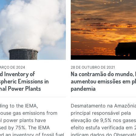
ARÇO DE 2024
28 DE OUTUBRO DE 2021
d Inventory of
Na contramão do mundo, B
pheric Emissions in
aumentou emissões em p
al Power Plants
pandemia
ing to the IEMA,
Desmatamento na Amazônia
ouse gas emissions from
principal responsável pela
l power plants have
elevação de 9,5% nos gases
sed by 75%. The IEMA
efeito estufa verificada em 
d an inventory of fossil fuel
indicam dados do Observató