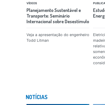
VÍDEOS
PUBLIC
Planejamento Sustentável e
Estud
Transporte: Seminário
Energi
Internacional sobre Desestímulo
ao Uso…
Veja a apresentação do engenheiro
Eletri
Todd Litman
madeir
relati
soment
econôm
consid
NOTÍCIAS