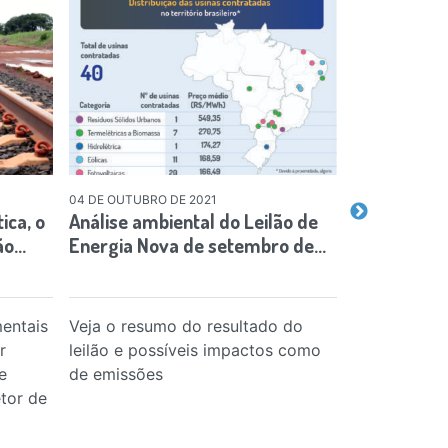
04 DE OUTUBRO DE 2021
05 DE OUTUBRO
ica, o
Análise ambiental do Leilão de
Adiamento 
ão…
Energia Nova de setembro de…
lançar na 
entais
Veja o resumo do resultado do
As emissões
r
leilão e possíveis impactos como
nitrogênio s
e
de emissões
segundo est
etor de