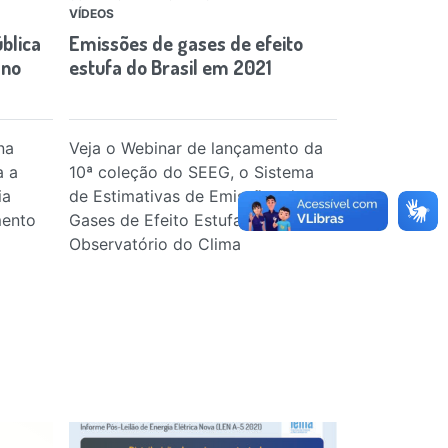
VÍDEOS
PUBLICAÇÕES
blica
Emissões de gases de efeito
Análise pré
ano
estufa do Brasil em 2021
Reserva de
na
Veja o Webinar de lançamento da
Boletim Leil
a a
10ª coleção do SEEG, o Sistema
ia
de Estimativas de Emissões de
mento
Gases de Efeito Estufa do
Observatório do Clima