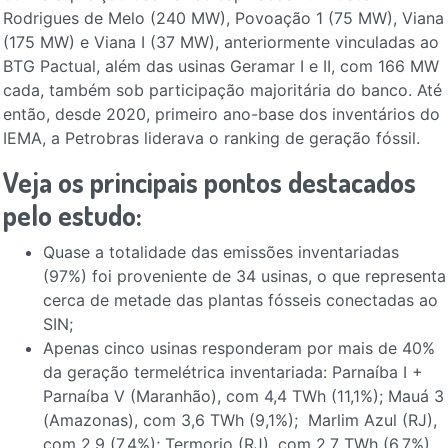
Rodrigues de Melo (240 MW), Povoação 1 (75 MW), Viana
(175 MW) e Viana I (37 MW), anteriormente vinculadas ao
BTG Pactual, além das usinas Geramar I e II, com 166 MW
cada, também sob participação majoritária do banco. Até
então, desde 2020, primeiro ano-base dos inventários do
IEMA, a Petrobras liderava o ranking de geração fóssil.
Veja os principais pontos destacados
pelo estudo:
Quase a totalidade das emissões inventariadas
(97%) foi proveniente de 34 usinas, o que representa
cerca de metade das plantas fósseis conectadas ao
SIN;
Apenas cinco usinas responderam por mais de 40%
da geração termelétrica inventariada: Parnaíba I +
Parnaíba V (Maranhão), com 4,4 TWh (11,1%); Mauá 3
(Amazonas), com 3,6 TWh (9,1%); Marlim Azul (RJ),
com 2,9 (7,4%); Termorio (RJ), com 2,7 TWh (6,7%),