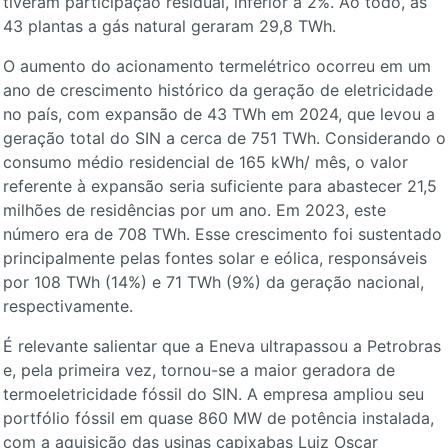
tiveram participação residual, inferior a 2%. Ao todo, as
43 plantas a gás natural geraram 29,8 TWh.
O aumento do acionamento termelétrico ocorreu em um
ano de crescimento histórico da geração de eletricidade
no país, com expansão de 43 TWh em 2024, que levou a
geração total do SIN a cerca de 751 TWh. Considerando o
consumo médio residencial de 165 kWh/ mês, o valor
referente à expansão seria suficiente para abastecer 21,5
milhões de residências por um ano. Em 2023, este
número era de 708 TWh. Esse crescimento foi sustentado
principalmente pelas fontes solar e eólica, responsáveis
por 108 TWh (14%) e 71 TWh (9%) da geração nacional,
respectivamente.
É relevante salientar que a Eneva ultrapassou a Petrobras
e, pela primeira vez, tornou-se a maior geradora de
termoeletricidade fóssil do SIN. A empresa ampliou seu
portfólio fóssil em quase 860 MW de potência instalada,
com a aquisição das usinas capixabas Luiz Oscar