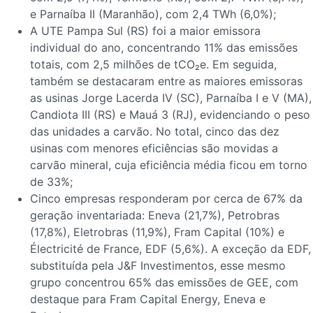
e Parnaíba II (Maranhão), com 2,4 TWh (6,0%);
A UTE Pampa Sul (RS) foi a maior emissora
individual do ano, concentrando 11% das emissões
totais, com 2,5 milhões de tCO₂e. Em seguida,
também se destacaram entre as maiores emissoras
as usinas Jorge Lacerda IV (SC), Parnaíba I e V (MA),
Candiota III (RS) e Mauá 3 (RJ), evidenciando o peso
das unidades a carvão. No total, cinco das dez
usinas com menores eficiências são movidas a
carvão mineral, cuja eficiência média ficou em torno
de 33%;
Cinco empresas responderam por cerca de 67% da
geração inventariada: Eneva (21,7%), Petrobras
(17,8%), Eletrobras (11,9%), Fram Capital (10%) e
Électricité de France, EDF (5,6%). A exceção da EDF,
substituída pela J&F Investimentos, esse mesmo
grupo concentrou 65% das emissões de GEE, com
destaque para Fram Capital Energy, Eneva e