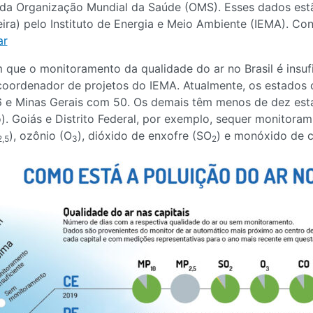
da Organização Mundial da Saúde (OMS). Esses dados estã
eira) pelo Instituto de Energia e Meio Ambiente (IEMA). Co
ar
que o monitoramento da qualidade do ar no Brasil é insufi
, coordenador de projetos do IEMA. Atualmente, os estado
6 e Minas Gerais com 50. Os demais têm menos de dez est
o). Goiás e Distrito Federal, por exemplo, sequer monitora
), ozônio (O
), dióxido de enxofre (SO
) e monóxido de 
2,5
3
2