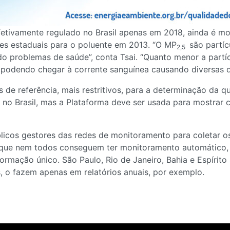
efetivamente regulado no Brasil apenas em 2018, ainda é m
es estaduais para o poluente em 2013. “O MP
são partícu
2,5
 problemas de saúde”, conta Tsai. “Quanto menor a partícul
 podendo chegar à corrente sanguínea causando diversas 
 de referência, mais restritivos, para a determinação da 
o Brasil, mas a Plataforma deve ser usada para mostrar 
icos gestores das redes de monitoramento para coletar o
rque nem todos conseguem ter monitoramento automático, q
formação único. São Paulo, Rio de Janeiro, Bahia e Espíri
, o fazem apenas em relatórios anuais, por exemplo.