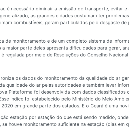
r, é necessário diminuir a emissão do transporte, evitar e
ma generalizado, as grandes cidades costumam ter problema
eimam combustíveis, geram particulados pelo desgaste de 
ica de monitoramento e de um completo sistema de informa
 maior parte deles apresenta dificuldades para gerar, ana
ar é regulada por meio de Resoluções do Conselho Nacion
r
droniza os dados do monitoramento da qualidade do ar ge
ão da qualidade do ar pelas autoridades e também levar in
 nova Plataforma foi desenvolvida com dados classificados 
Esse índice foi estabelecido pelo Ministério do Meio Ambi
té 2020 em grande parte dos estados. E o Ceará é uma novi
ação estação por estação do que está sendo medido, onde 
 se houve monitoramento suficiente na estação (dias em qu