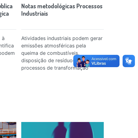
blica
Notas metodológicas Processos
PUBLICAÇÕES
gica
Industriais
Universaliz
public elect
Brazil: rec
 à
Atividades industriais podem gerar
tifica
emissões atmosféricas pela
This scientif
 podem
queima de combustíveis,
published in
disposição de resíduos e
the Brazilia
processos de transformação