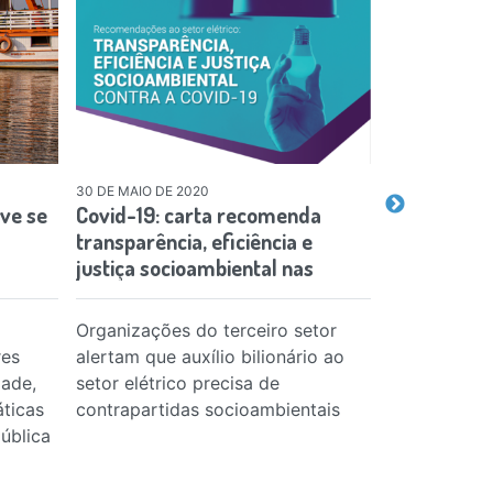
30 DE MAIO DE 2020
02 DE AGOSTO 
eve se
Covid-19: carta recomenda
São necessá
transparência, eficiência e
de módulos 
justiça socioambiental nas
implement
ações…
Organizações do terceiro setor
Dados estão 
res
alertam que auxílio bilionário ao
publicado pe
dade,
setor elétrico precisa de
na Renewabl
ticas
contrapartidas socioambientais
Energy Revi
ública