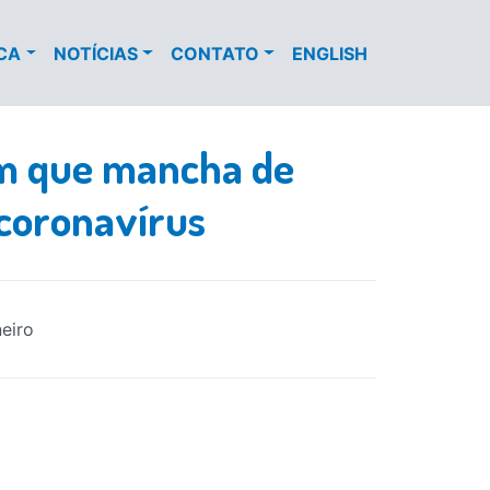
ECA
NOTÍCIAS
CONTATO
ENGLISH
am que mancha de
 coronavírus
eiro