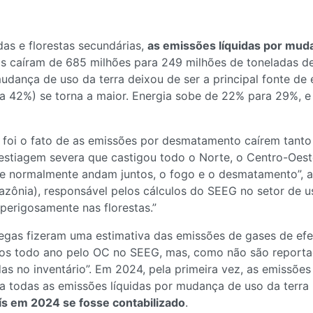
as e florestas secundárias,
as emissões líquidas por mud
las caíram de 685 milhões para 249 milhões de toneladas d
dança de uso da terra deixou de ser a principal fonte de 
a 42%) se torna a maior. Energia sobe de 22% para 29%, e 
oi o fato de as emissões por desmatamento caírem tanto n
 estiagem severa que castigou todo o Norte, o Centro-Oes
e normalmente andam juntos, o fogo e o desmatamento”, a
zônia), responsável pelos cálculos do SEEG no setor de uso
perigosamente nas florestas.”
as fizeram uma estimativa das emissões de gases de efei
s todo ano pelo OC no SEEG, mas, como não são reportado
s no inventário”. Em 2024, pela primeira vez, as emissões
 a todas as emissões líquidas por mudança de uso da terr
s em 2024 se fosse contabilizado
.