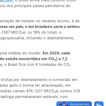
ait/WRI
. O Brasil emite mais carbono bruto
dois dos principais países petroleiros do
mentação de metano no rebanho bovino, é de
osse um país, o boi brasileiro seria o sétimo
ra (397 MtCO
e, ou 19% do total), o
2
 agropecuária, incluindo o desmatamento,
apita médias do mundo.
Em 2024, cada
eito estufa convertidos em CO
) e 7,2
2
a, o Brasil fica com 6 toneladas de CO
2
es brutas por desmatamento e conversão em
adas após o bioma ter atravessado, em
emissões caíram 41% (207 MtCO
e, contra 259
2
 Caatinga permaneceram estáveis, com