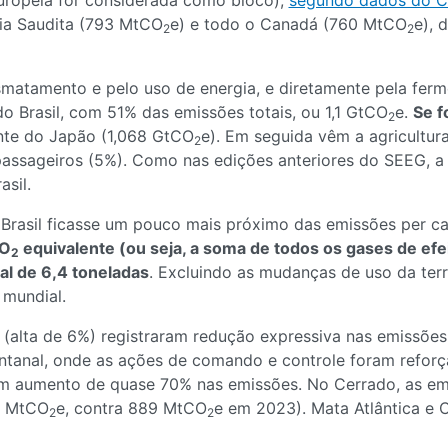
Europeia for considerada como bloco),
segundo dados do C
ia Saudita (793 MtCO
e) e todo o Canadá (760 MtCO
e), 
2
2
esmatamento e pelo uso de energia, e diretamente pela fer
o Brasil, com 51% das emissões totais, ou 1,1 GtCO
e.
Se f
2
ente do Japão (1,068 GtCO
e). Em seguida vêm a agricultu
2
passageiros (5%). Como nas edições anteriores do SEEG, a
sil.
rasil ficasse um pouco mais próximo das emissões per c
CO
equivalente (ou seja, a soma de todos os gases de ef
2
al de 6,4 toneladas
. Excluindo as mudanças de uso da terr
 mundial.
 (alta de 6%) registraram redução expressiva nas emissõ
ntanal, onde as ações de comando e controle foram reforç
 um aumento de quase 70% nas emissões. No Cerrado, as 
5 MtCO
e, contra 889 MtCO
e em 2023). Mata Atlântica e
2
2