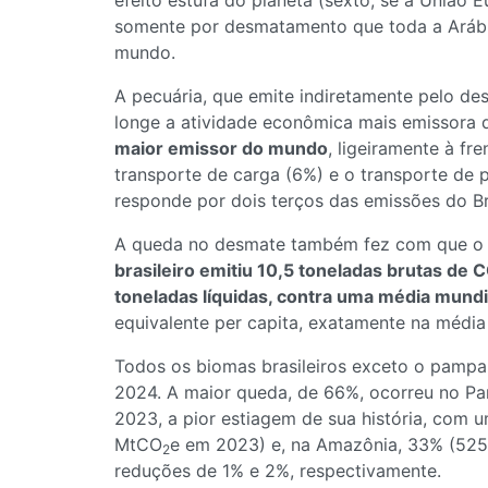
efeito estufa do planeta (sexto, se a União 
somente por desmatamento que toda a Aráb
mundo.
A pecuária, que emite indiretamente pelo d
longe a atividade econômica mais emissora d
maior emissor do mundo
, ligeiramente à fr
transporte de carga (6%) e o transporte de 
responde por dois terços das emissões do Bra
A queda no desmate também fez com que o B
brasileiro emitiu 10,5 toneladas brutas de 
toneladas líquidas, contra uma média mundi
equivalente per capita, exatamente na média
Todos os biomas brasileiros exceto o pampa
2024. A maior queda, de 66%, ocorreu no Pa
2023, a pior estiagem de sua história, com
MtCO
e em 2023) e, na Amazônia, 33% (52
2
reduções de 1% e 2%, respectivamente.