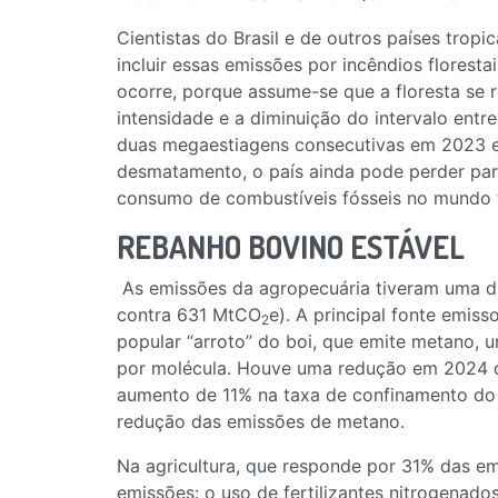
Cientistas do Brasil e de outros países tro
incluir essas emissões por incêndios floresta
ocorre, porque assume-se que a floresta se
intensidade e a diminuição do intervalo entr
duas megaestiagens consecutivas em 2023 e
desmatamento, o país ainda pode perder parte
consumo de combustíveis fósseis no mundo 
REBANHO BOVINO ESTÁVEL
As emissões da agropecuária tiveram uma di
contra 631 MtCO
e). A principal fonte emis
2
popular “arroto” do boi, que emite metano,
por molécula. Houve uma redução em 2024 d
aumento de 11% na taxa de confinamento do 
redução das emissões de metano.
Na agricultura, que responde por 31% das e
emissões: o uso de fertilizantes nitrogenado