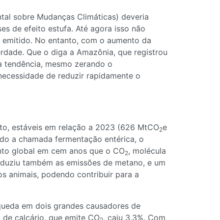
ntal sobre Mudanças Climáticas) deveria
ses de efeito estufa. Até agora isso não
o emitido. No entanto, com o aumento da
erdade. Que o diga a Amazônia, que registrou
a tendência, mesmo zerando o
 necessidade de reduzir rapidamente o
nto, estáveis em relação a 2023 (626 MtCO
e
2
ndo a chamada fermentação entérica, o
ento global em cem anos que o CO
, molécula
2
eduziu também as emissões de metano, e um
s animais, podendo contribuir para a
 queda em dois grandes causadores de
o de calcário, que emite CO
, caiu 3,3%. Com
2