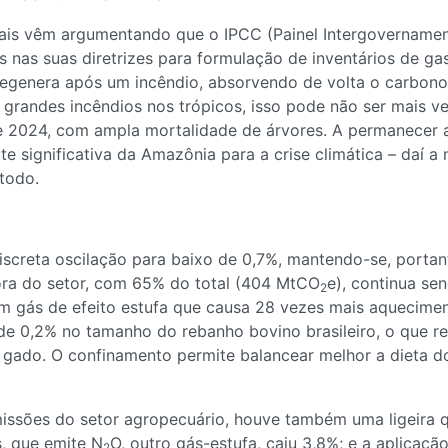
picais vêm argumentando que o IPCC (Painel Intergovername
is nas suas diretrizes para formulação de inventários de ga
 regenera após um incêndio, absorvendo de volta o carbon
e grandes incêndios nos trópicos, isso pode não ser mais v
 2024, com ampla mortalidade de árvores. A permanecer 
 significativa da Amazônia para a crise climática – daí a
todo.
screta oscilação para baixo de 0,7%, mantendo-se, porta
sora do setor, com 65% do total (404 MtCO
e), continua se
2
 um gás de efeito estufa que causa 28 vezes mais aquecim
e 0,2% no tamanho do rebanho bovino brasileiro, o que r
gado. O confinamento permite balancear melhor a dieta do
missões do setor agropecuário, houve também uma ligeira
s, que emite N
O, outro gás-estufa, caiu 3,8%; e a aplicaçã
2