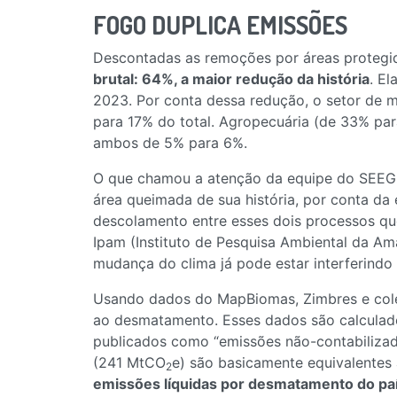
FOGO DUPLICA EMISSÕES
Descontadas as remoções por áreas protegid
brutal: 64%, a maior redução da história
. E
2023. Por conta dessa redução, o setor de mu
para 17% do total. Agropecuária (de 33% par
ambos de 5% para 6%.
O que chamou a atenção da equipe do SEEG f
área queimada de sua história, por conta da
descolamento entre esses dois processos qu
Ipam (Instituto de Pesquisa Ambiental da Ama
mudança do clima já pode estar interferindo 
Usando dados do MapBiomas, Zimbres e coleg
ao desmatamento. Esses dados são calculado
publicados como “emissões não-contabilizada
(241 MtCO
e) são basicamente equivalentes
2
emissões líquidas por desmatamento do paí