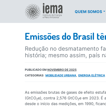
QUEM SOMOS
Emissões do Brasil t
Redução no desmatamento faz
história; mesmo assim, país
PUBLICADO EM
NOVEMBRO DE 2025
CATEGORIAS:
MOBILIDADE URBANA
ENERGIA ELÉTRICA
As emissões brutas de gases de efeito estufa
(GtCO
e), contra 2,576 GtCO
e em 2023. É a
2
2
desde o início das medições, em 1990, fican