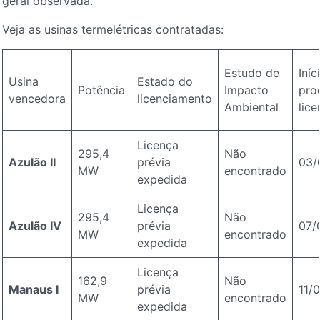
geral observada.
Veja as usinas termelétricas contratadas:
Estudo de
Iníc
Usina
Estado do
Potência
Impacto
pro
vencedora
licenciamento
Ambiental
lic
Licença
295,4
Não
Azulão II
prévia
03/
MW
encontrado
expedida
Licença
295,4
Não
Azulão IV
prévia
07/
MW
encontrado
expedida
Licença
162,9
Não
Manaus I
prévia
11/
MW
encontrado
expedida