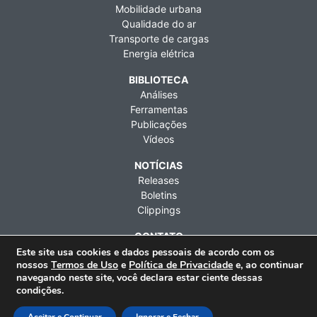
Mobilidade urbana
Qualidade do ar
Transporte de cargas
Energia elétrica
BIBLIOTECA
Análises
Ferramentas
Publicações
Vídeos
NOTÍCIAS
Releases
Boletins
Clippings
CONTATO
Fale conosco
Este site usa cookies e dados pessoais de acordo com os
nossos
Termos de Uso
e
Política de Privacidade
e, ao continuar
Imprensa
navegando neste site, você declara estar ciente dessas
Contratações
condições.
Rua Artur de Azevedo, 1212, 9º andar, Pinheiros, São Paulo