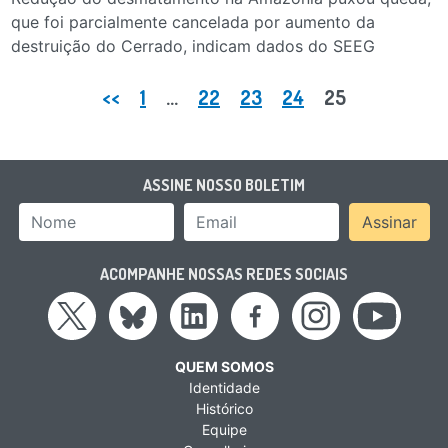
que foi parcialmente cancelada por aumento da
destruição do Cerrado, indicam dados do SEEG
Paginação de posts
<<
1
…
22
23
24
25
ASSINE NOSSO BOLETIM
Nome
Email Address
Assinar
ACOMPANHE NOSSAS REDES SOCIAIS
QUEM SOMOS
Identidade
Histórico
Equipe