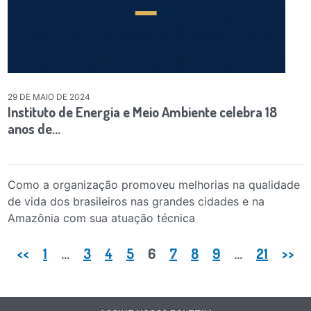
29 DE MAIO DE 2024
Instituto de Energia e Meio Ambiente celebra 18
anos de…
Como a organização promoveu melhorias na qualidade
de vida dos brasileiros nas grandes cidades e na
Amazônia com sua atuação técnica
Paginação de posts
<<
1
…
3
4
5
6
7
8
9
…
21
>>