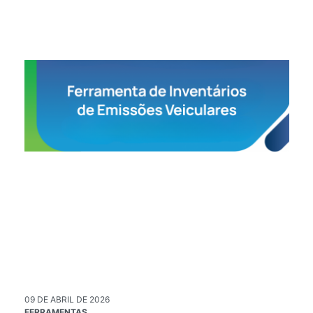
09 DE ABRIL DE 2026
02
FERRAMENTAS
PU