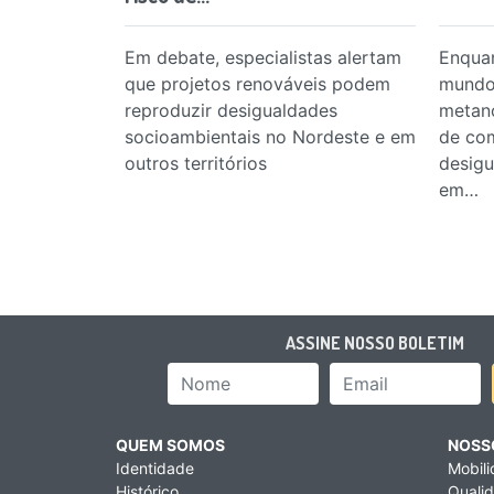
Em debate, especialistas alertam
Enquan
que projetos renováveis podem
mundo
reproduzir desigualdades
metano
socioambientais no Nordeste e em
de com
outros territórios
desigu
em…
Paginação de posts
ASSINE NOSSO BOLETIM
Nome
Email Add
QUEM SOMOS
NOSS
Identidade
Mobil
Histórico
Qualid