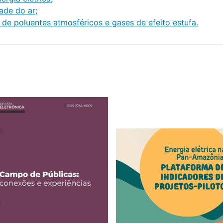
ade do ar;
de poluentes atmosféricos e gases de efeito estufa.