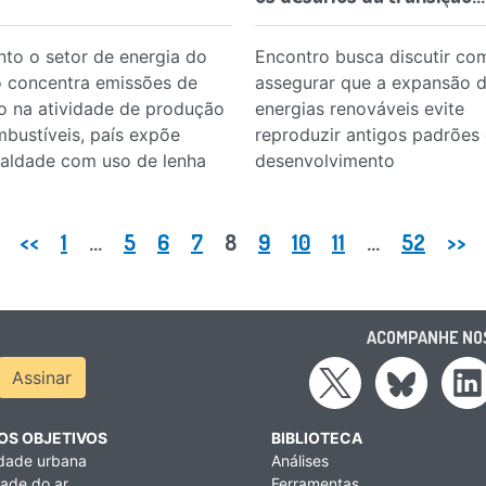
to o setor de energia do
Encontro busca discutir co
 concentra emissões de
assegurar que a expansão 
 na atividade de produção
energias renováveis evite
bustíveis, país expõe
reproduzir antigos padrões
aldade com uso de lenha
desenvolvimento
<<
1
…
5
6
7
8
9
10
11
…
52
>>
ACOMPANHE NOS
ress
Assinar
OS OBJETIVOS
BIBLIOTECA
idade urbana
Análises
ade do ar
Ferramentas