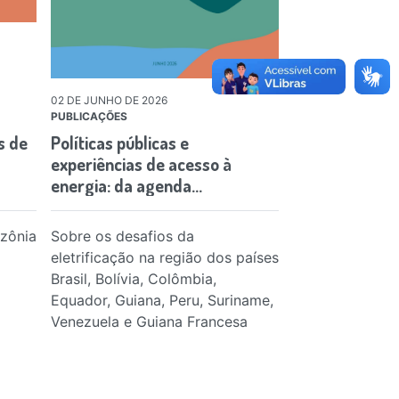
02 DE JUNHO DE 2026
02 DE JUNHO DE 20
PUBLICAÇÕES
PUBLICAÇÕES
s de
Políticas públicas e
Políticas públi
experiências de acesso à
experiencias d
energia: da agenda…
energía: la…
azônia
Sobre os desafios da
Sobre los desaf
eletrificação na região dos países
electrificación 
Brasil, Bolívia, Colômbia,
países Brasil, B
Equador, Guiana, Peru, Suriname,
Ecuador, Guyana
Venezuela e Guiana Francesa
Venezuela y Gu